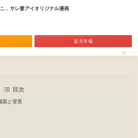
に… サレ妻アイオリジナル漫画
楽天市場
ポチップ
目次
場面と背景