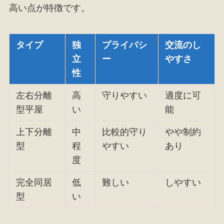
高い点が特徴です。
タイプ
独
プライバシ
交流のし
立
ー
やすさ
性
左右分離
高
守りやすい
適度に可
型平屋
い
能
上下分離
中
比較的守り
やや制約
型
程
やすい
あり
度
完全同居
低
難しい
しやすい
型
い