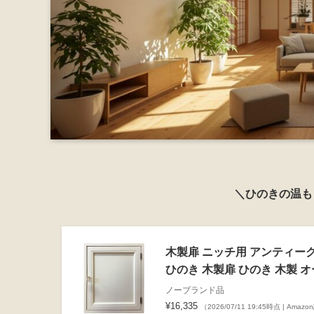
＼ひのきの温も
木製扉 ニッチ用 アンティークホ
ひのき 木製扉 ひのき 木製 
ノーブランド品
¥16,335
（2026/07/11 19:45時点 | Amaz