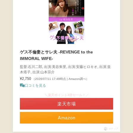
ゲス不倫妻とサレ夫 -REVENGE to the
IMMORAL WIFE-
監督:石川二郎, 出演:美谷朱里, 出演:安藤ヒロキオ, 出演:並
木塔子, 出演:山本宗介
¥2,750
（2026/07/11 17:48時点 | Amazon調べ）
口コミを見る
＼楽天ポイント4倍セール！／
楽天市場
Amazon
ポチップ