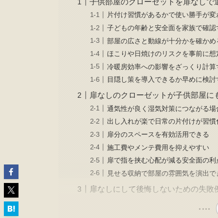
子供部屋のクローゼットを扉なしで
片付け習慣があるかで使い勝手が変
子どもの年齢と安全面を家族で確認
部屋の広さと動線が十分かを確かめ
ほこりや日焼けのリスクを事前に想
冷暖房効率への影響をざっくり計算
目隠し策を導入できるか早めに検討
扉なしのクローゼットが子供部屋に
通気性が良く湿気対策につながる場
出し入れが楽で日常の片付けが習慣
扉分のスペースを有効活用できる
施工費やメンテ費用を抑えやすい
扉で指を挟む心配が減る安全面の利
見せる収納で部屋の雰囲気を演出で
扉なしにして後悔しないための失敗