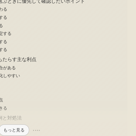
選ぶときに優先して確認したいポイント
わる
する
る
定する
する
する
もたらす主な利点
合がある
化しやすい
点
きる
例と対処法
もっと見る