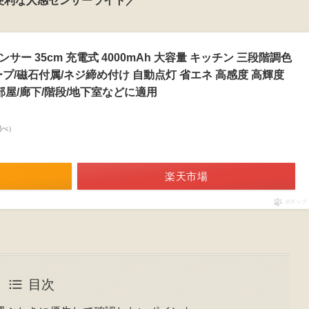
便利な人感センサーライト／
センサー 35cm 充電式 4000mAh 大容量 キッチン 三段階調色
プ/磁石付属/ネジ締め付け 自動点灯 省エネ 高感度 高輝度
部屋/廊下/階段/地下室などに適用
n調べ）
楽天市場
ポチップ
目次