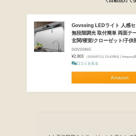
＼自動点灯で
Govssing LEDライト 人感
無段階調光 取付簡単 両面テー
玄関/寝室/クローゼット/子供
GOVSSING
¥2,803
（2026/07/11 15:42時点 | Amazo
口コミを見る
Amazon