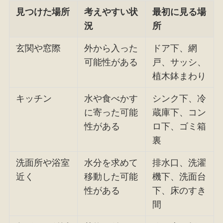
見つけた場所
考えやすい状
最初に見る場
況
所
玄関や窓際
外から入った
ドア下、網
可能性がある
戸、サッシ、
植木鉢まわり
キッチン
水や食べかす
シンク下、冷
に寄った可能
蔵庫下、コン
性がある
ロ下、ゴミ箱
裏
洗面所や浴室
水分を求めて
排水口、洗濯
近く
移動した可能
機下、洗面台
性がある
下、床のすき
間