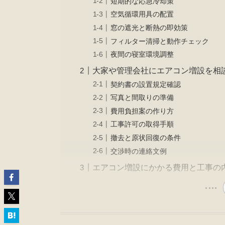
短期的な応急冷却策
空気循環用具の配置
窓の遮光と断熱の即効策
フィルター清掃と動作チェック
夜間の寝室環境調整
大家や管理会社にエアコン増設を相
契約書の設置規定確認
写真と間取りの準備
費用負担案の作り方
工事許可の取得手順
撤去と原状回復の条件
交渉時の連絡文例
エアコン増設にかかる費用と工事の