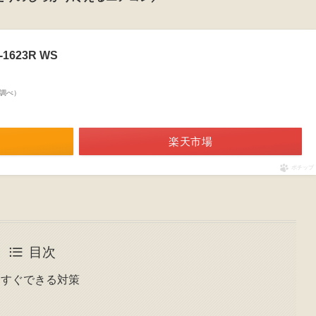
623R WS
on調べ）
楽天市場
ポチップ
目次
にすぐできる対策